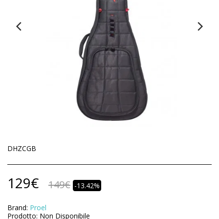
DHZCGB
129
€
149
€
-13.42%
Brand:
Proel
Prodotto:
Non Disponibile