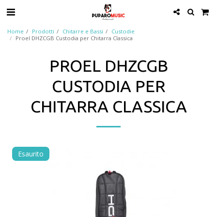
Home
Prodotti
Chitarre e Bassi
Custodie
Proel DHZCGB Custodia per Chitarra Classica
PROEL DHZCGB
CUSTODIA PER
CHITARRA CLASSICA
Esaurito