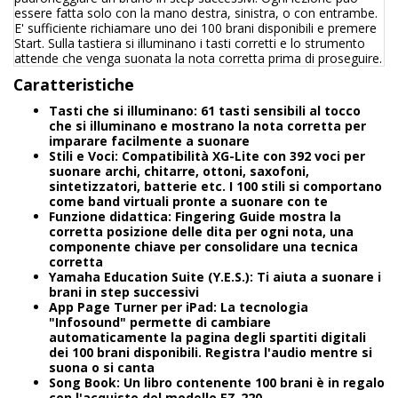
essere fatta solo con la mano destra, sinistra, o con entrambe.
E' sufficiente richiamare uno dei 100 brani disponibili e premere
Start. Sulla tastiera si illuminano i tasti corretti e lo strumento
attende che venga suonata la nota corretta prima di proseguire.
Caratteristiche
Tasti che si illuminano: 61 tasti sensibili al tocco
che si illuminano e mostrano la nota corretta per
imparare facilmente a suonare
Stili e Voci: Compatibilità XG-Lite con 392 voci per
suonare archi, chitarre, ottoni, saxofoni,
sintetizzatori, batterie etc. I 100 stili si comportano
come band virtuali pronte a suonare con te
Funzione didattica: Fingering Guide mostra la
corretta posizione delle dita per ogni nota, una
componente chiave per consolidare una tecnica
corretta
Yamaha Education Suite (Y.E.S.): Ti aiuta a suonare i
brani in step successivi
App Page Turner per iPad: La tecnologia
"Infosound" permette di cambiare
automaticamente la pagina degli spartiti digitali
dei 100 brani disponibili. Registra l'audio mentre si
suona o si canta
Song Book: Un libro contenente 100 brani è in regalo
con l'acquisto del modello EZ-220