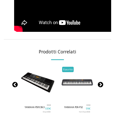
Prodotti Correlati
Esaurito
3499
€
199
€
119
€
YAMAHA PSR E363
YAMAHA PSR-F52
KETRON S
3349
€
189
€
99
€
Non Disponibile
Disponibile
Non Disponibile