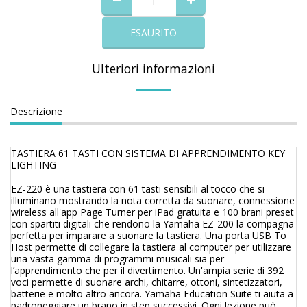
ESAURITO
Ulteriori informazioni
Descrizione
TASTIERA 61 TASTI CON SISTEMA DI APPRENDIMENTO KEY
LIGHTING
EZ-220 è una tastiera con 61 tasti sensibili al tocco che si
illuminano mostrando la nota corretta da suonare, connessione
wireless all'app Page Turner per iPad gratuita e 100 brani preset
con spartiti digitali che rendono la Yamaha EZ-200 la compagna
perfetta per imparare a suonare la tastiera. Una porta USB To
Host permette di collegare la tastiera al computer per utilizzare
una vasta gamma di programmi musicali sia per
l’apprendimento che per il divertimento. Un'ampia serie di 392
voci permette di suonare archi, chitarre, ottoni, sintetizzatori,
batterie e molto altro ancora. Yamaha Education Suite ti aiuta a
padroneggiare un brano in step successivi. Ogni lezione può