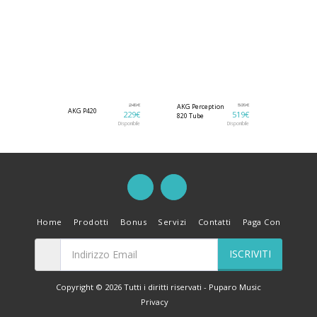
Esaurito
159
€
249
€
539
€
AKG Perception
AKG P420
Eikon C14
135
€
229
€
519
€
820 Tube
Non Disponibile
Disponibile
Disponibile
Home
Prodotti
Bonus
Servizi
Contatti
Paga Con
ISCRIVITI
Copyright © 2026 Tutti i diritti riservati -
Puparo Music
Privacy