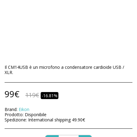
Il CM14USB è un microfono a condensatore cardioide USB /
XLR.
99
€
119
€
-16.81%
Brand:
Eikon
Prodotto:
Disponibile
Spedizione:
International shipping
49.90
€