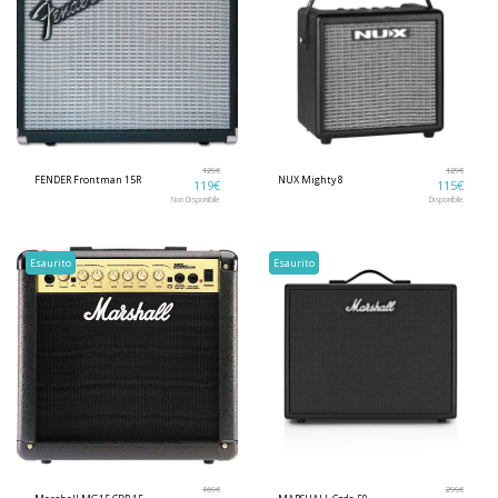
129
€
129
€
FENDER Frontman 15R
NUX Mighty 8
119
€
115
€
Non Disponibile
Disponibile
Esaurito
Esaurito
169
€
299
€