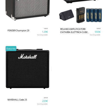
149
€
639
€
ROLAND AMPLIFICATORE
FENDER Champion 20
129
€
555
€
CHITARRA ELETTRICA CUBE
STREET EX
Non Disponibile
Non Disponibile
Esaurito
299
€
MARSHALL Code 25
229
€
Non Disponibile