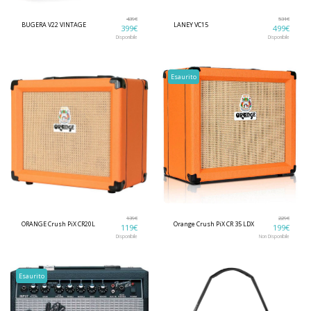
439
€
531
€
BUGERA V22 VINTAGE
LANEY VC15
399
€
499
€
Disponibile
Disponibile
Esaurito
139
€
229
€
ORANGE Crush PiX CR20L
Orange Crush PiX CR 35 LDX
119
€
199
€
Disponibile
Non Disponibile
Esaurito