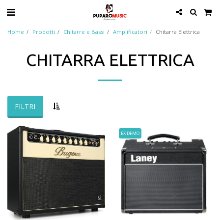
Home
Prodotti
Chitarre e Bassi
Amplificatori
Chitarra Elettrica
CHITARRA ELETTRICA
FILTRI
EX DEMO