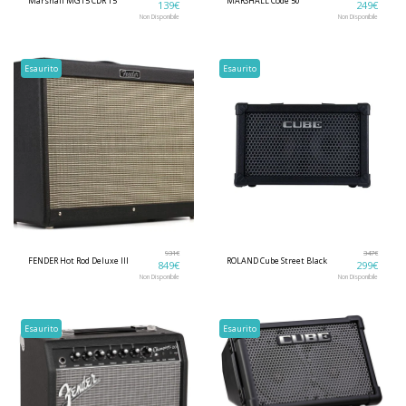
Marshall MG15 CDR 15
MARSHALL Code 50
139
€
249
€
Non Disponibile
Non Disponibile
Esaurito
Esaurito
931
€
347
€
FENDER Hot Rod Deluxe III
ROLAND Cube Street Black
849
€
299
€
Non Disponibile
Non Disponibile
Esaurito
Esaurito