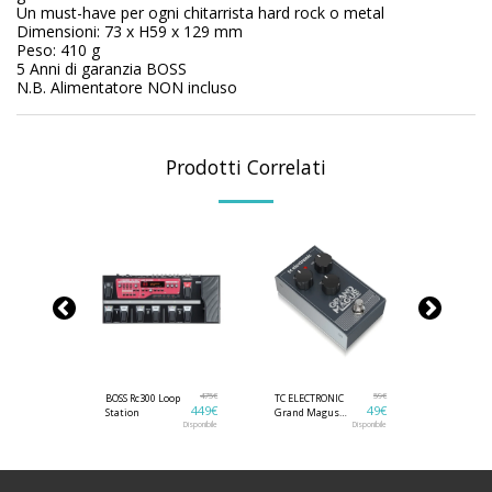
Un must-have per ogni chitarrista hard rock o metal
Dimensioni: 73 x H59 x 129 mm
Peso: 410 g
5 Anni di garanzia BOSS
N.B. Alimentatore NON incluso
Prodotti Correlati
49
€
475
€
59
€
IC
BOSS Rc300 Loop
TC ELECTRONIC
TC ELECTR
45
€
449
€
49
€
Phaser
Station
Grand Magus
Blood Moo
Distortion
Non Disponibile
Disponibile
Disponibile