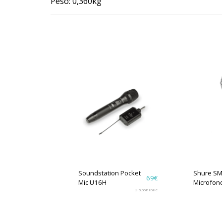
Peso: 0,360kg
Soundstation Pocket
Shure S
69
€
Mic U16H
Microfon
Disponibile
Cardioid