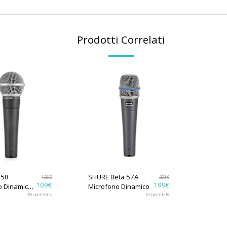
Prodotti Correlati
M58
SHURE Beta 57A
129
€
231
€
109
€
199
€
o Dinamico
Microfono Dinamico
e
Disponibile
Disponibile