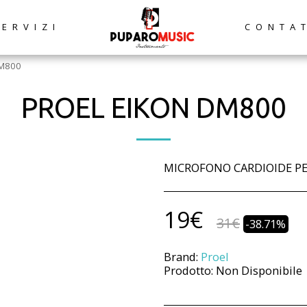
SERVIZI
CONTA
DM800
PROEL EIKON DM800
MICROFONO CARDIOIDE PE
19
€
31
€
-38.71%
Brand:
Proel
Prodotto:
Non Disponibile