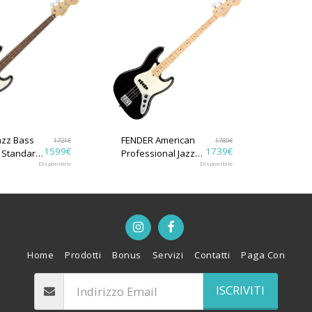
FENDER American
1721
€
1769
€
1599
€
1739
€
 Standard
Professional Jazz
or
Disponibile
Bass MN Black
Disponibile
Home
Prodotti
Bonus
Servizi
Contatti
Paga Con
ISCRIVITI