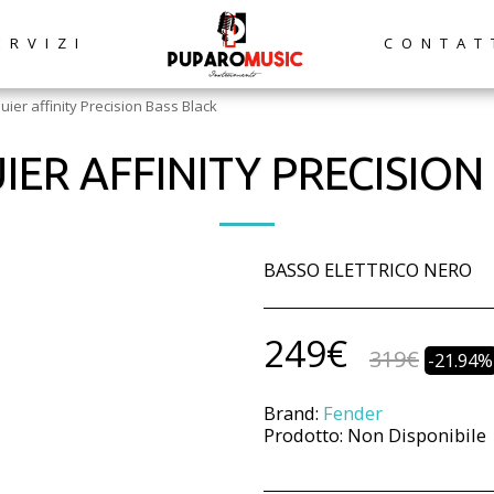
ERVIZI
CONTAT
ier affinity Precision Bass Black
IER AFFINITY PRECISION
BASSO ELETTRICO NERO
249
€
319
€
-21.94%
Brand:
Fender
Prodotto:
Non Disponibile