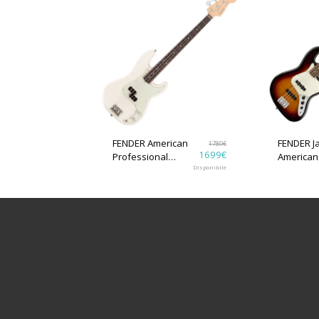
FENDER American
FENDER Jazz Bass
1789
€
1699
€
Professional
American
Precision Bass RW
Disponibile
MN 3-Col
Olympic White
Sunburst